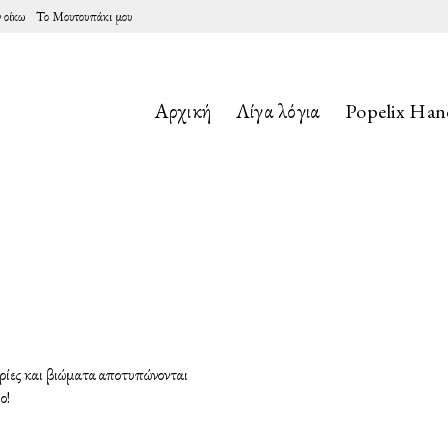
 οίκω
Το Μουτουπάκι μου
Αρχική
Λίγα λόγια
Popelix Ha
ρίες και βιώματα αποτυπώνονται
ο!