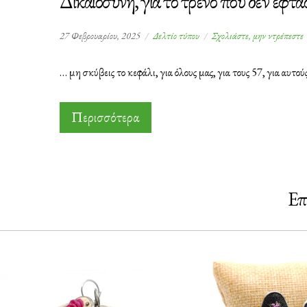
Δικαιοσύνη, για το τρένο που δεν έφτ
σ
27 Φεβρουαρίου, 2025
Δελτίο τύπου
Σχολιάστε, μην ντρέπεστε
Δ
γ
… μη σκύβεις το κεφάλι, για όλους μας, για τους 57, για αυτού
τ
τ
π
Περισσότερα
δ
Επ