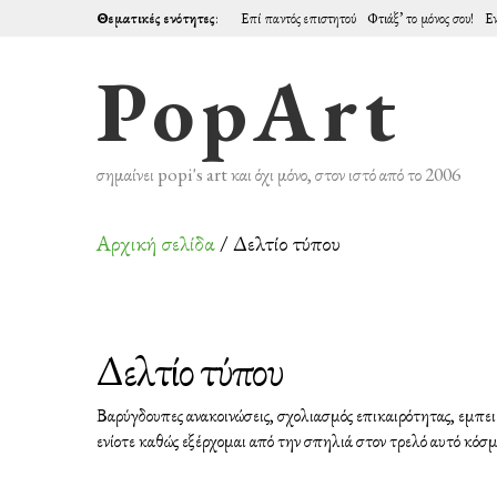
Θεματικές ενότητες
:
Επί παντός επιστητού
Φτιάξ’ το μόνος σου!
Εν
PopArt
σημαίνει popi's art και όχι μόνο, στον ιστό από το 2006
Αρχική σελίδα
/ Δελτίο τύπου
Δελτίο τύπου
Βαρύγδουπες ανακοινώσεις, σχολιασμός επικαιρότητας, εμπει
ενίοτε καθώς εξέρχομαι από την σπηλιά στον τρελό αυτό κόσμ