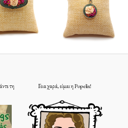
άντε τη
Γεια χαρά, είμαι η Popelix!