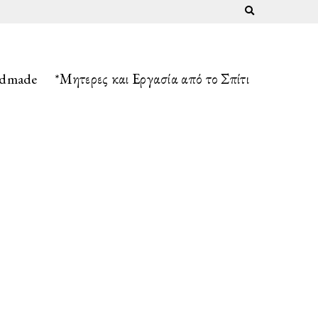
Expand search fo
ndmade
*Μητερες και Εργασία από το Σπίτι