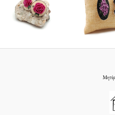
Μητέρε