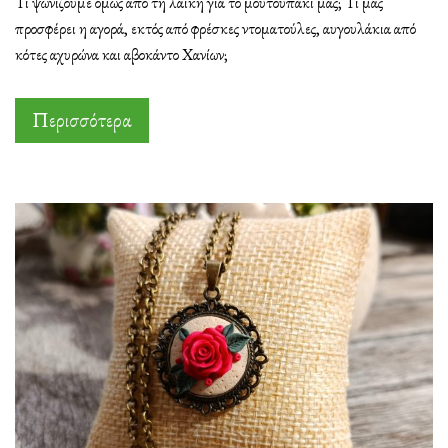
Τι ψωνίζουμε όμως από τη λαϊκή για το μουτουπάκι μας; Τι μας
από
προσφέρει η αγορά, εκτός από φρέσκες ντοματούλες, αυγουλάκια από
τη
κότες αχυρώνα και αβοκάντο Χανίων;
λαϊκή
αγορά
Περισσότερα