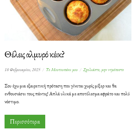
Θέλεις αλμυρό κέικ?
στο
18 Φεβρουαρίου, 2025
Το Μουτουπάκι μου
Σχολιάστε, μην ντρέπεστε
Θέλεις
αλμυρό
Σου έχω μια εξαιρετική πρόταση που γίνεται χωρίς μίξερ και θα
κέικ?
ενθουσιάσει τους πάντες! Απλά υλικά με αποτέλεσμα αφράτο και πολύ
νόστιμο.
Περισσότερα