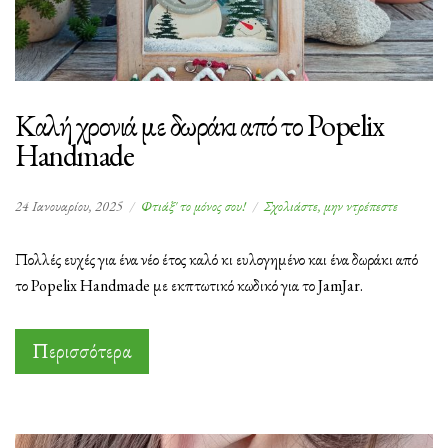
Καλή χρονιά με δωράκι από το Popelix
Handmade
στο
24 Ιανουαρίου, 2025
Φτιάξ' το μόνος σου!
Σχολιάστε, μην ντρέπεστε
Καλή
χρονιά
Πολλές ευχές για ένα νέο έτος καλό κι ευλογημένο και ένα δωράκι από
με
το Popelix Handmade με εκπτωτικό κωδικό για το JamJar.
δωράκι
από
το
Περισσότερα
Popelix
Handma