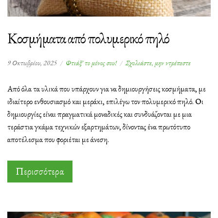
Κοσμήματα από πολυμερικό πηλό
στο
9 Οκτωβρίου, 2025
Φτιάξ' το μόνος σου!
Σχολιάστε, μην ντρέπεστε
Κοσμήματ
από
Από όλα τα υλικά που υπάρχουν για να δημιουργήσεις κοσμήματα, με
πολυμερικ
ιδιαίτερο ενθουσιασμό και μεράκι, επιλέγω τον πολυμερικό πηλό. Οι
πηλό
δημιουργίες είναι πραγματικά μοναδικές και συνδυάζονται με μια
τεράστια γκάμα τεχνικών εξαρτημάτων, δίνοντας ένα πρωτότυπο
αποτέλεσμα που φοριέται με άνεση.
Περισσότερα