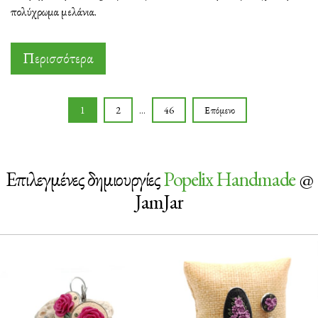
πολύχρωμα μελάνια.
Περισσότερα
Posts
1
2
…
46
Επόμενο
navigation
Επιλεγμένες δημιουργίες
Popelix Handmade
@
JamJar