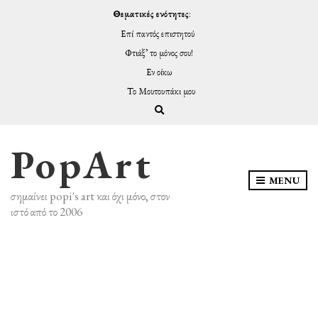
Θεματικές ενότητες
:
Επί παντός επιστητού
Φτιάξ’ το μόνος σου!
Εν οίκω
Το Μουτουπάκι μου
Expand search form
PopArt
MENU
σημαίνει popi's art και όχι μόνο, στον
ιστό από το 2006