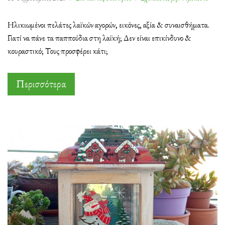
Τα
παππο
Ηλικιωμένοι πελάτες λαϊκών αγορών, εικόνες, αξία & συναισθήματα.
πάνε
Γιατί να πάνε τα παππούδια στη λαϊκή; Δεν είναι επικίνδυνο &
Λαϊκή
κουραστικό; Τους προσφέρει κάτι;
Περισσότερα