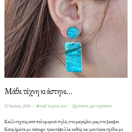
Μάθε τέχνη κι άστηνε…
στο
12 Ιουλίου, 2024
Φτιάξ' το μόνος σου!
Σχολιάστε, μην ντρέπεστε
Μάθε
τέχνη
Καλλιτεχνίες από πολυμερικό πηλό, στο μαγαζάκι μας στο JamJar.
κι
Κοσμήματα με vintage τριαντάφυλλα καθώς και μοντέρνα σχέδια με
άστηνε…