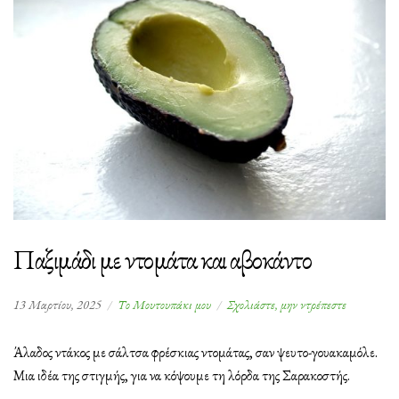
Παξιμάδι με ντομάτα και αβοκάντο
στο
13 Μαρτίου, 2025
Το Μουτουπάκι μου
Σχολιάστε, μην ντρέπεστε
Παξιμάδι
με
Άλαδος ντάκος με σάλτσα φρέσκιας ντομάτας, σαν ψευτο-γουακαμόλε.
ντομάτα
Μια ιδέα της στιγμής, για να κόψουμε τη λόρδα της Σαρακοστής.
και
αβοκάντο