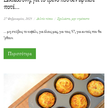
ποτέ…
στο
27 Φεβρουαρίου, 2025
Δελτίο τύπου
Σχολιάστε, μην ντρέπεστε
Δικαιοσύνη,
για
… μη σκύβεις το κεφάλι, για όλους μας, για τους 57, για αυτούς που θα
το
‘ρθουν.
τρένο
που
δεν
Περισσότερα
έφτασε
ποτέ…