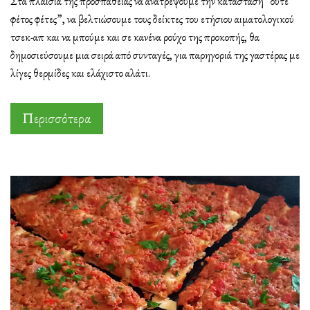
Στα πλαίσια της προσπάθειας να ανατρέψουμε την κατάσταση “ούτε
τυρί
φέτος φέτες”, να βελτιώσουμε τους δείκτες του ετήσιου αιματολογικού
κότατζ
τσεκ-απ και να μπούμε και σε κανένα ρούχο της προκοπής, θα
δημοσιεύσουμε μια σειρά από συνταγές, για παρηγοριά της γαστέρας με
λίγες θερμίδες και ελάχιστο αλάτι.
Περισσότερα