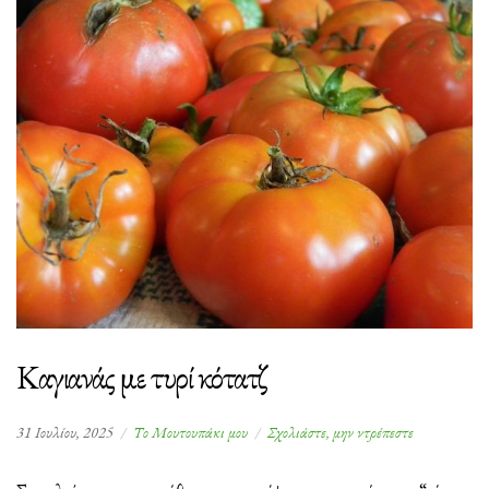
Καγιανάς με τυρί κότατζ
στο
31 Ιουλίου, 2025
Το Μουτουπάκι μου
Σχολιάστε, μην ντρέπεστε
Καγιανάς
με