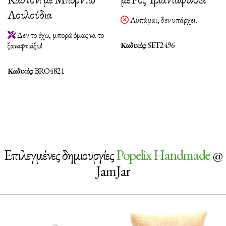
Λουλούδια
Λυπάμαι, δεν υπάρχει.
Δεν το έχω, μπορώ όμως να το
Κωδικός:
SET2496
ξαναφτιάξω!
Κωδικός:
BRO4821
Επιλεγμένες δημιουργίες
Popelix Handmade
@
JamJar