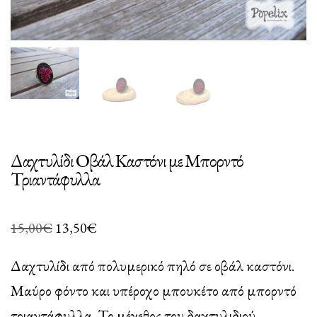
Δαχτυλίδι Οβάλ Καστόνι με Μπορντό
Τριαντάφυλλα
Original
Η
15,00
€
13,50
€
price
τρέχουσα
Δαχτυλίδι από πολυμερικό πηλό σε οβάλ καστόνι.
was:
τιμή
Μαύρο φόντο και υπέροχο μπουκέτο από μπορντό
15,00€.
είναι:
τριαντάφυλλα. Το μέγεθος του δαχτυλιδιού