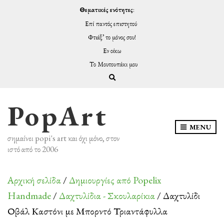
Θεματικές ενότητες
:
Επί παντός επιστητού
Φτιάξ’ το μόνος σου!
Εν οίκω
Το Μουτουπάκι μου
Expand search form
PopArt
MENU
σημαίνει popi's art και όχι μόνο, στον
ιστό από το 2006
Αρχική σελίδα
/
Δημιουργίες από Popelix
Handmade
/
Δαχτυλίδια - Σκουλαρίκια
/ Δαχτυλίδι
Οβάλ Καστόνι με Μπορντό Τριαντάφυλλα