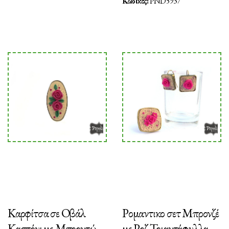
Κωδικός:
PND5937
Καρφίτσα σε Οβάλ
Ρομαντικο σετ Μπρονζέ
Καστόνι με Μπορντώ
με Ροζ Τριαντάφυλλα