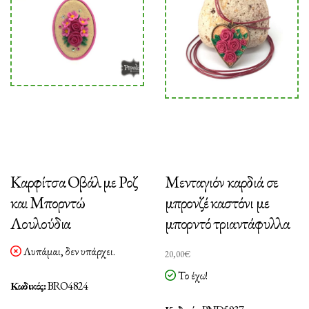
Καρφίτσα Οβάλ με Ροζ
Μενταγιόν καρδιά σε
και Μπορντώ
μπρονζέ καστόνι με
Λουλούδια
μπορντό τριαντάφυλλα
Λυπάμαι, δεν υπάρχει.
20,00
€
Το έχω!
Κωδικός:
BRO4824