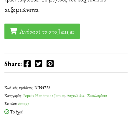
13,50€.
αυξομειώνεται.
Αγόρασέ το στο Jamjar
Facebook
Twitter
Pinterest
Share:
Κωδικός προϊόντος:
RIN4728
Κατηγορίες:
Popelix Handmade Jamjar
,
Δαχτυλίδια - Σκουλαρίκια
Ετικέτα:
vintage
Το έχω!