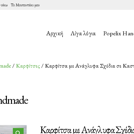
 οίκω
Το Μουτουπάκι μου
Αρχική
Λίγα λόγια
Popelix Ha
dmade
/
Καρφίτσες
/ Καρφίτσα με Ανάγλυφα Σχέδια σε Κασ
andmade
Καρφίτσα με Ανάγλυφα Σχέδια