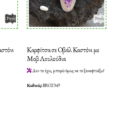
αστόνι
Καρφίτσα σε Οβάλ Καστόνι με
Μοβ Λουλούδια
Δεν το έχω, μπορώ όμως να το ξαναφτιάξω!
Κωδικός:
BRO2349