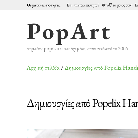
Θεματικές ενότητες
:
Επί παντός επιστητού
Φτιάξ’ το μόνος σου!
Εν
PopArt
σημαίνει popi's art και όχι μόνο, στον ιστό από το 2006
Αρχική σελίδα
/
Δημιουργίες από Popelix Han
Δημιουργίες από Popelix H