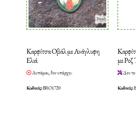
Καρφίτσα Οβάλ με Ανάγλυφη
Καρφίτ
Ελιά
με Ροζ
Λυπάμαι, δεν υπάρχει.
Δεν το 
Κωδικός:
BRO1720
Κωδικός:
B