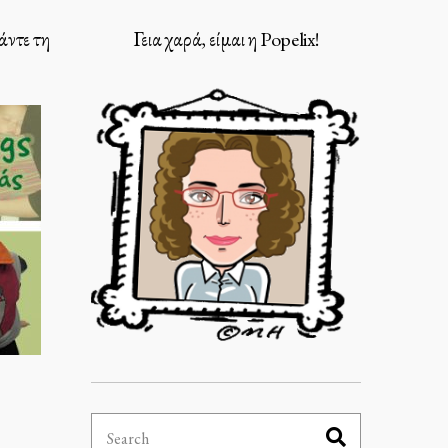
άντε τη
Γεια χαρά, είμαι η Popelix!
Search
Search
for: