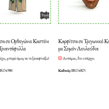
σα σε Ορθογώνιο Καστόνι
Καρφίτσα σε Τριγωνικό Κ
 Τριαντάφυλλο
με Σομόν Λουλούδια
έχω, μπορώ όμως να το ξαναφτιάξω!
Λυπάμαι, δεν υπάρχει.
RO4980
Κωδικός:
BRO4825