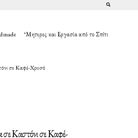
Expand search fo
ndmade
*Μητερες και Εργασία από το Σπίτι
τόνι σε Καφέ-Χρυσό
 σε Καστόνι σε Καφέ-