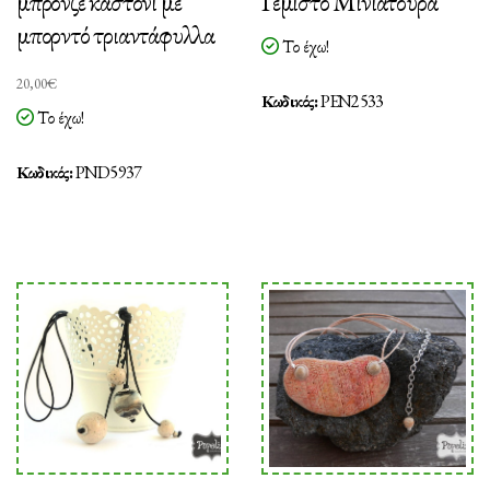
μπρονζέ καστόνι με
Γεμιστό Μινιατούρα
μπορντό τριαντάφυλλα
Το έχω!
20,00
€
Κωδικός:
PEN2533
Το έχω!
Κωδικός:
PND5937