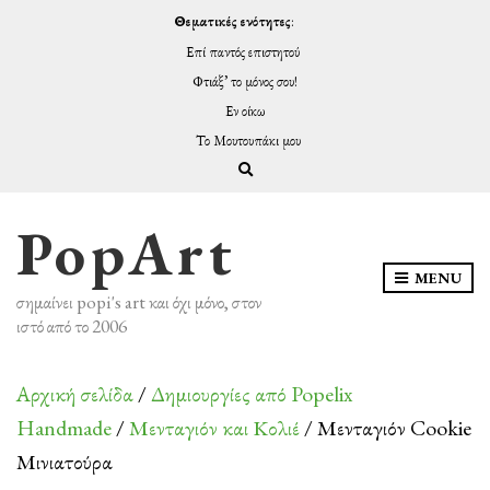
Θεματικές ενότητες
:
Επί παντός επιστητού
Φτιάξ’ το μόνος σου!
Εν οίκω
Το Μουτουπάκι μου
Expand search form
PopArt
MENU
σημαίνει popi's art και όχι μόνο, στον
ιστό από το 2006
Αρχική σελίδα
/
Δημιουργίες από Popelix
Handmade
/
Μενταγιόν και Κολιέ
/ Μενταγιόν Cookie
Μινιατούρα