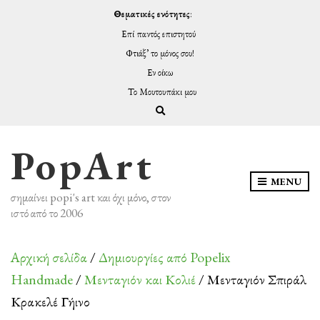
Θεματικές ενότητες
:
Επί παντός επιστητού
Φτιάξ’ το μόνος σου!
Εν οίκω
Το Μουτουπάκι μου
Expand search form
PopArt
MENU
σημαίνει popi's art και όχι μόνο, στον
ιστό από το 2006
Αρχική σελίδα
/
Δημιουργίες από Popelix
Handmade
/
Μενταγιόν και Κολιέ
/ Μενταγιόν Σπιράλ
Κρακελέ Γήινο