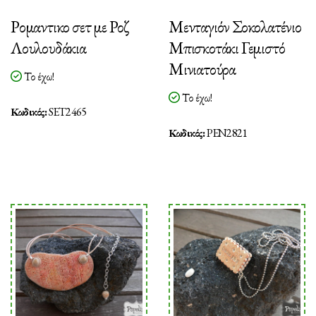
Ρομαντικο σετ με Ροζ
Μενταγιόν Σοκολατένιο
Λουλουδάκια
Μπισκοτάκι Γεμιστό
Μινιατούρα
Το έχω!
Το έχω!
Κωδικός:
SET2465
Κωδικός:
PEN2821