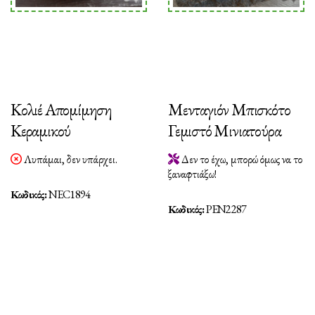
Κολιέ Απομίμηση
Μενταγιόν Μπισκότο
Κεραμικού
Γεμιστό Μινιατούρα
Λυπάμαι, δεν υπάρχει.
Δεν το έχω, μπορώ όμως να το
ξαναφτιάξω!
Κωδικός:
NEC1894
Κωδικός:
PEN2287