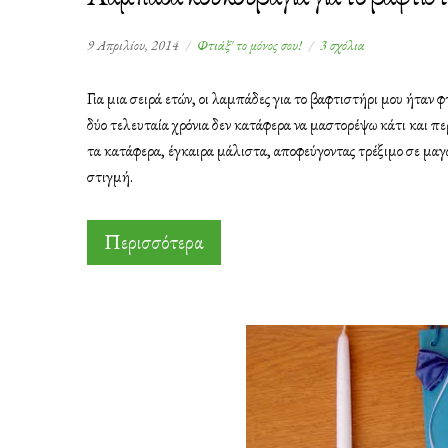
στο
9 Απριλίου, 2014
Φτιάξ' το μόνος σου!
3 σχόλια
Λαμπάδα
κουκουβάγια
Για μια σειρά ετών, οι λαμπάδες για το βαφτιστήρι μου ήταν 
για
δύο τελευταία χρόνια δεν κατάφερα να μαστορέψω κάτι και πε
το
τα κατάφερα, έγκαιρα μάλιστα, αποφεύγοντας τρέξιμο σε μαγα
βαφτιστήρι
στιγμή.
Περισσότερα