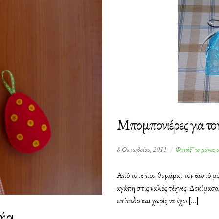
Μπομπονιέρες για το
8 Οκτωβρίου, 2011
Φτιάξ' το μόνος 
Από τότε που θυμάμαι τον εαυτό μου
αγάπη στις καλές τέχνες. Δοκίμασα
επίπεδο και χωρίς να έχω […]
ήρι