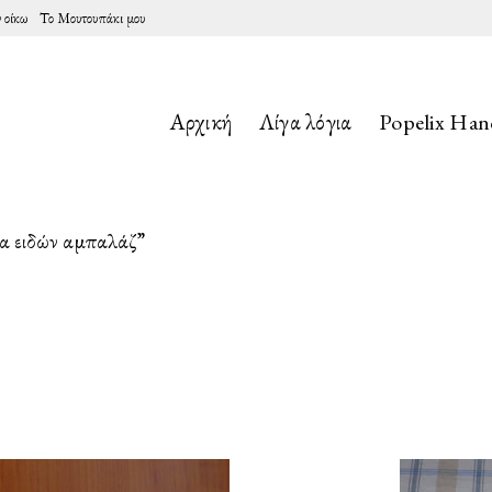
 οίκω
Το Μουτουπάκι μου
Αρχική
Λίγα λόγια
Popelix Ha
α ειδών αμπαλάζ”