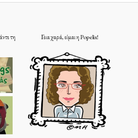
άντε τη
Γεια χαρά, είμαι η Popelix!