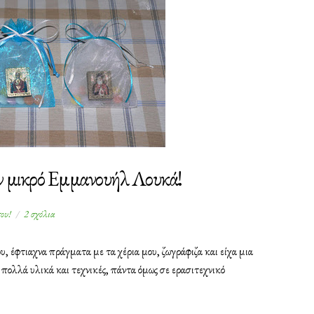
ν μικρό Εμμανουήλ Λουκά!
στο
σου!
2 σχόλια
Μπομπονιέρες
για
, έφτιαχνα πράγματα με τα χέρια μου, ζωγράφιζα και είχα μια
τον
 πολλά υλικά και τεχνικές, πάντα όμως σε ερασιτεχνικό
μικρό
Εμμανουήλ
Λουκά!