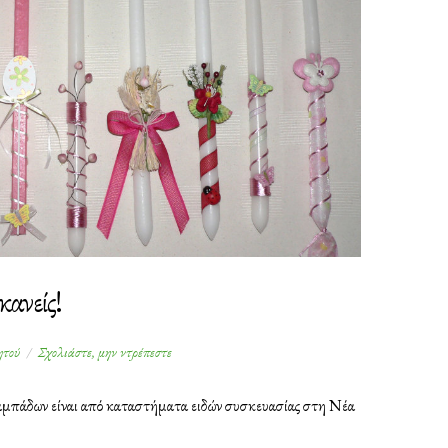
ανείς!
στο
ητού
Σχολιάστε, μην ντρέπεστε
Πασχαλινή
λαμπάδα
αμπάδων είναι από καταστήματα ειδών συσκευασίας στη Νέα
κανείς!