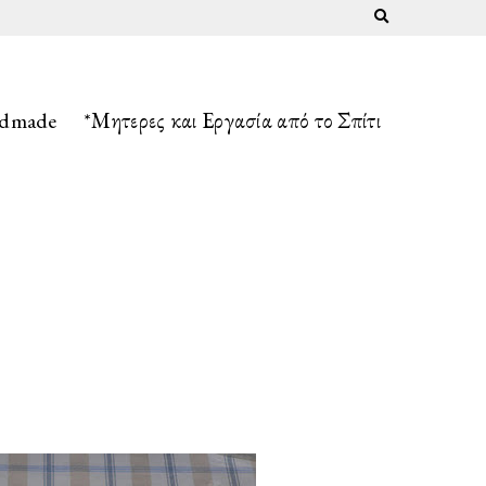
Expand search fo
ndmade
*Μητερες και Εργασία από το Σπίτι