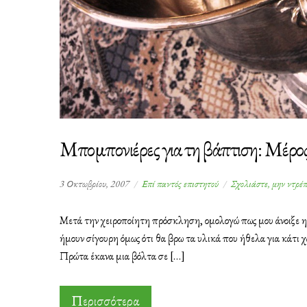
Μπομπονιέρες για τη βάπτιση: Μέρο
3 Οκτωβρίου, 2007
Επί παντός επιστητού
Σχολιάστε, μην ντρέ
Μετά την χειροποίητη πρόσκληση, ομολογώ πως μου άνοιξε η 
ήμουν σίγουρη όμως ότι θα βρω τα υλικά που ήθελα για κάτι χ
Πρώτα έκανα μια βόλτα σε […]
Περισσότερα