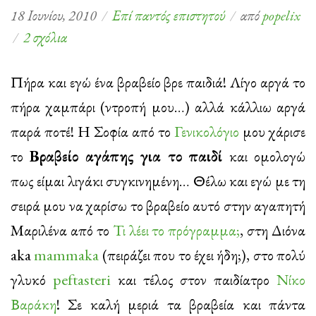
18 Ιουνίου, 2010
Επί παντός επιστητού
από
popelix
στο
2 σχόλια
Ένα
βραβείο
Πήρα και εγώ ένα βραβείο βρε παιδιά! Λίγο αργά το
για
πήρα χαμπάρι (ντροπή μου…) αλλά κάλλιω αργά
το
παρά ποτέ! Η Σοφία από το
Γενικολόγιο
μου χάρισε
PopArt!
το
Βραβείο αγάπης για το παιδί
και ομολογώ
πως είμαι λιγάκι συγκινημένη… Θέλω και εγώ με τη
σειρά μου να χαρίσω το βραβείο αυτό στην αγαπητή
Μαριλένα από το
Τι λέει το πρόγραμμα;
, στη Διόνα
aka
mammaka
(πειράζει που το έχει ήδη;), στο πολύ
γλυκό
peftasteri
και τέλος στον παιδίατρο
Νίκο
Βαράκη
! Σε καλή μεριά τα βραβεία και πάντα