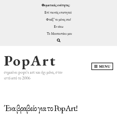
Θεματικές ενότητες
:
Επί παντός επιστητού
Φτιάξ’ το μόνος σου!
Εν οίκω
Το Μουτουπάκι μου
Expand search form
PopArt
MENU
σημαίνει popi's art και όχι μόνο, στον
ιστό από το 2006
Ένα βραβείο για το PopArt!