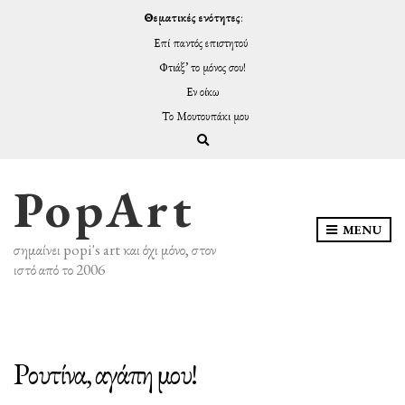
Θεματικές ενότητες
:
Επί παντός επιστητού
Φτιάξ’ το μόνος σου!
Εν οίκω
Το Μουτουπάκι μου
Expand search form
PopArt
MENU
σημαίνει popi's art και όχι μόνο, στον
ιστό από το 2006
Ρουτίνα, αγάπη μου!