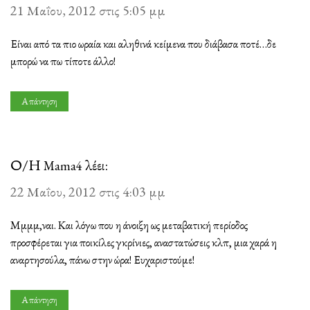
21 Μαΐου, 2012 στις 5:05 μμ
Είναι από τα πιο ωραία και αληθινά κείμενα που διάβασα ποτέ…δε
μπορώ να πω τίποτε άλλο!
Απάντηση
Ο/Η
λέει:
Mama4
22 Μαΐου, 2012 στις 4:03 μμ
Μμμμ,ναι. Και λόγω που η άνοιξη ως μεταβατική περίοδος
προσφέρεται για ποικίλες γκρίνιες, αναστατώσεις κλπ, μια χαρά η
αναρτησούλα, πάνω στην ώρα! Ευχαριστούμε!
Απάντηση