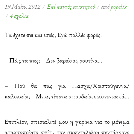
19 Μαΐου, 2012
Επί παντός επιστητού
από
popelix
στο
4 σχόλια
Ρουτίνα,
αγάπη
Τα έχετε πει και εσείς; Εγώ πολλές φορές:
μου!
– Πώς τα πας; – Δεν βαριέσαι, ρουτίνα…
– Πού θα πας για Πάσχα/Χριστούγεννα/
καλοκαίρι; – Μπα, τίποτα σπουδαίο, οικογενειακά…
Επιπλέον, σπεσιαλιτέ μου η γκρίνια για το μόνιμα
ατακτοποίητο σπίτι, τον σκανταλιάρη πεντάχρονο