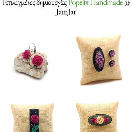
Επιλεγμένες δημιουργίες
Popelix Handmade
@
JamJar