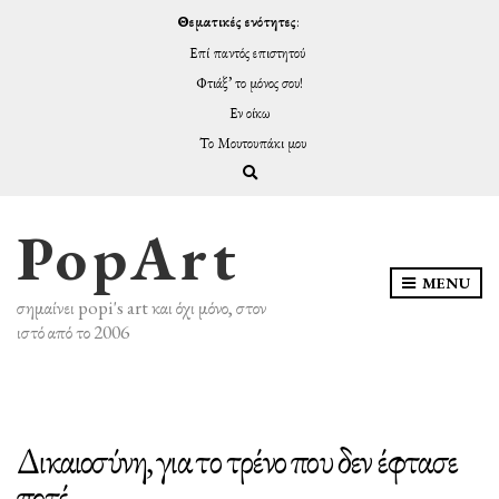
Θεματικές ενότητες
:
Επί παντός επιστητού
Φτιάξ’ το μόνος σου!
Εν οίκω
Το Μουτουπάκι μου
Expand search form
PopArt
MENU
σημαίνει popi's art και όχι μόνο, στον
ιστό από το 2006
Δικαιοσύνη, για το τρένο που δεν έφτασε
ποτέ…