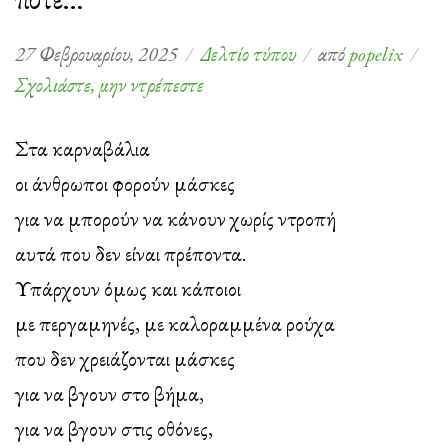
27 Φεβρουαρίου, 2025
Δελτίο τύπου
από
popelix
στο
Σχολιάστε, μην ντρέπεστε
Δικαιοσύνη,
για
Στα καρναβάλια
το
οι άνθρωποι φορούν μάσκες
τρένο
για να μπορούν να κάνουν χωρίς ντροπή
που
αυτά που δεν είναι πρέποντα.
δεν
Υπάρχουν όμως και κάποιοι
έφτασε
με περγαμηνές, με καλοραμμένα ρούχα
ποτέ…
που δεν χρειάζονται μάσκες
για να βγουν στο βήμα,
για να βγουν στις οθόνες,