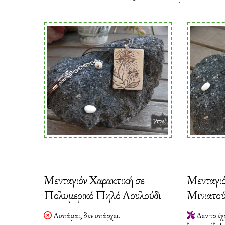
by
latest
Μενταγιόν Χαρακτική σε
Μενταγιό
Πολυμερικό Πηλό Λουλούδι
Μινιατού
Λυπάμαι, δεν υπάρχει.
Δεν το έχ