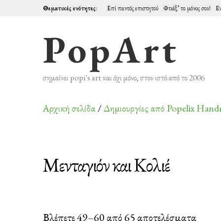
Θεματικές ενότητες
:
Επί παντός επιστητού
Φτιάξ’ το μόνος σου!
Εν
PopArt
σημαίνει popi's art και όχι μόνο, στον ιστό από το 2006
Αρχική σελίδα
/
Δημιουργίες από Popelix Han
Μενταγιόν και Κολιέ
Sorte
Βλέπετε 49–60 από 65 αποτελέσματα