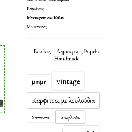
Καρφίτσες
Μενταγιόν και Κολιέ
Μινιατούρες
Ετικέτες – Δημιουργίες Popelix
Handmade
vintage
jamjar
Καρφίτσες με λουλούδια
ανάγλυφο
Χριστούγεννα