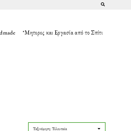
Expand search fo
ndmade
*Μητερες και Εργασία από το Σπίτι