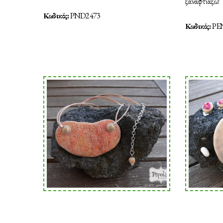
ξαναφτιάξω!
Κωδικός:
PND2473
Κωδικός:
PE