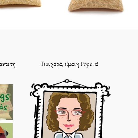
άντε τη
Γεια χαρά, είμαι η Popelix!