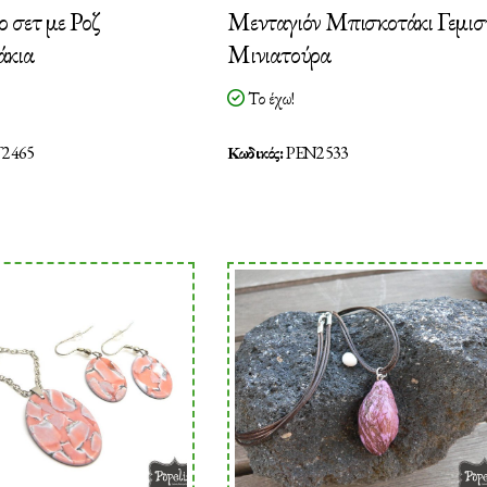
 σετ με Ροζ
Μενταγιόν Μπισκοτάκι Γεμισ
άκια
Μινιατούρα
Το έχω!
2465
Κωδικός:
PEN2533