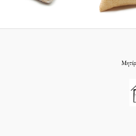
Μητέρε