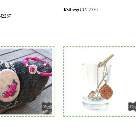
Κωδικός:
COL2550
N2287