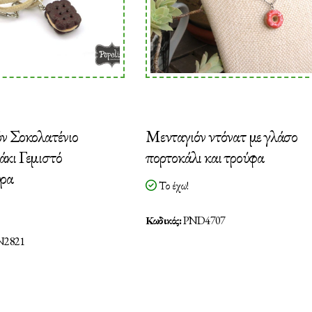
ν Σοκολατένιο
Μενταγιόν ντόνατ με γλάσο
κι Γεμιστό
πορτοκάλι και τρούφα
ρα
Το έχω!
Κωδικός:
PND4707
N2821