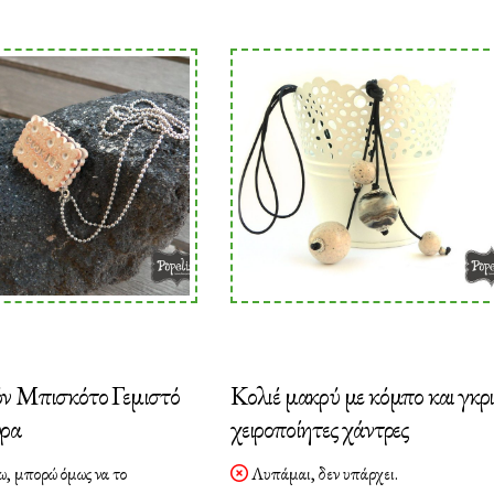
ν Μπισκότο Γεμιστό
Κολιέ μακρύ με κόμπο και γκρ
ρα
χειροποίητες χάντρες
ω, μπορώ όμως να το
Λυπάμαι, δεν υπάρχει.