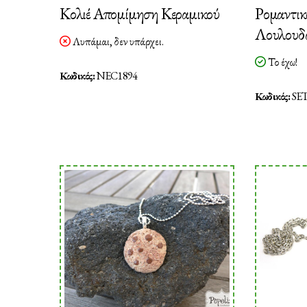
Κολιέ Απομίμηση Κεραμικού
Ρομαντικο
Λουλουδ
Λυπάμαι, δεν υπάρχει.
Το έχω!
Κωδικός:
NEC1894
Κωδικός:
SET