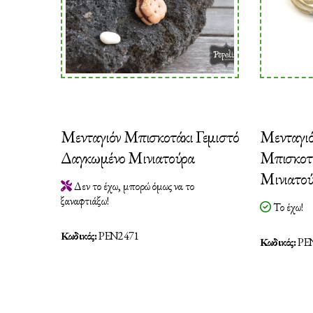
Μενταγιόν Μπισκοτάκι Γεμιστό
Μενταγιό
Δαγκωμένο Μινιατούρα
Μπισκοτά
Μινιατού
Δεν το έχω, μπορώ όμως να το
ξαναφτιάξω!
Το έχω!
Κωδικός:
PEN2471
Κωδικός:
PE