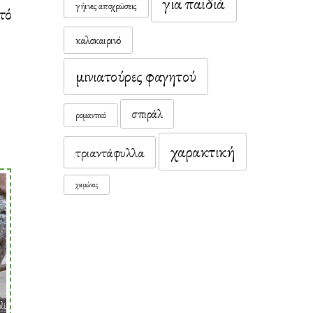
για παιδιά
γήινες αποχρώσεις
τό
καλοκαιρινό
μινιατούρες φαγητού
σπιράλ
ρομαντικό
χαρακτική
τριαντάφυλλα
χειμώνας