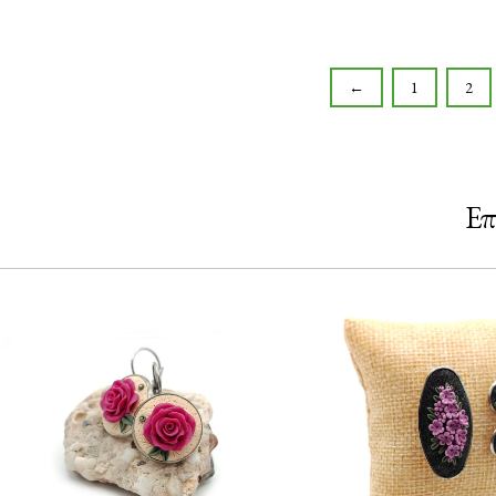
←
1
2
Επ