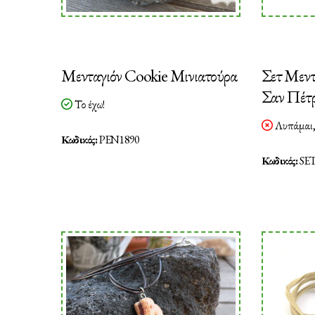
Μενταγιόν Cookie Μινιατούρα
Σετ Μεντ
Σαν Πέτρ
Το έχω!
Λυπάμαι, 
Κωδικός:
PEN1890
Κωδικός:
SET