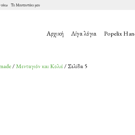
 οίκω
Το Μουτουπάκι μου
Αρχική
Λίγα λόγια
Popelix Ha
dmade
/
Μενταγιόν και Κολιέ
/ Σελίδα 5
d