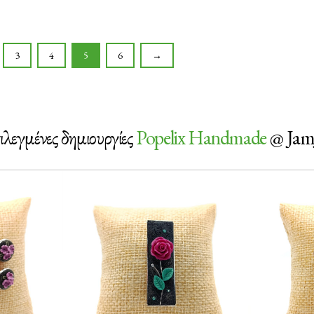
3
4
5
6
→
ιλεγμένες δημιουργίες
Popelix Handmade
@ Jam