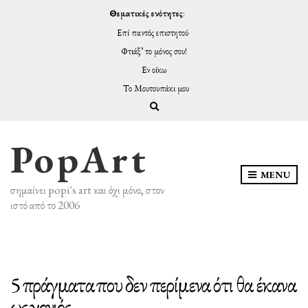
Θεματικές ενότητες
:
Επί παντός επιστητού
Φτιάξ’ το μόνος σου!
Εν οίκω
Το Μουτουπάκι μου
Expand search form
PopArt
MENU
σημαίνει popi's art και όχι μόνο, στον
ιστό από το 2006
5 πράγματα που δεν περίμενα ότι θα έκανα
ως γονιός