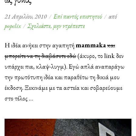
21 Απριλίου, 2010
Επί παντός επιστητού
από
στο
popelix
Σχολιάστε, μην ντρέπεστε
5
πράγματα
Η ιδέα ανήκει στην αγαπητή
mammaka
και
που
μπορείτε να τη διαβάσετε εδώ
(άκυρο, το link δεν
δεν
υπάρχει πια, κλαψ-λυγμ). Εγώ απλά αναπαράγω
περίμενα
την πρωτότυπη ιδέα και παραθέτω τη δικιά μου
ότι
έκδοση. Ξεκινάμε με τα αστεία και σοβαρεύουμε
θα
στο τέλος …
έκανα
ως
γονιός