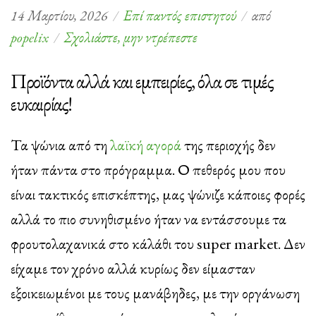
14 Μαρτίου, 2026
Επί παντός επιστητού
από
στο
popelix
Σχολιάστε, μην ντρέπεστε
Τι
Προϊόντα αλλά και εμπειρίες, όλα σε τιμές
ψωνίζω
ευκαιρίας!
από
τη
Τα ψώνια από τη
λαϊκή αγορά
της περιοχής δεν
λαϊκή
αγορά
ήταν πάντα στο πρόγραμμα. Ο πεθερός μου που
είναι τακτικός επισκέπτης, μας ψώνιζε κάποιες φορές
αλλά το πιο συνηθισμένο ήταν να εντάσσουμε τα
φρουτολαχανικά στο κάλάθι του super market. Δεν
είχαμε τον χρόνο αλλά κυρίως δεν είμασταν
εξοικειωμένοι με τους μανάβηδες, με την οργάνωση