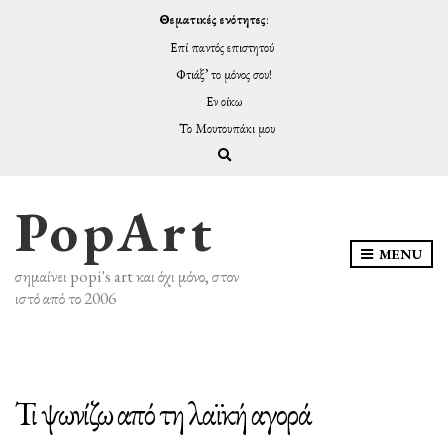
Θεματικές ενότητες
:
Επί παντός επιστητού
Φτιάξ’ το μόνος σου!
Εν οίκω
Το Μουτουπάκι μου
Expand search form
PopArt
MENU
σημαίνει popi's art και όχι μόνο, στον
ιστό από το 2006
Τι ψωνίζω από τη λαϊκή αγορά