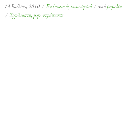
13 Ιουλίου, 2010
Επί παντός επιστητού
από
popelix
στο
Σχολιάστε, μην ντρέπεστε
Finger
Painting
on
the
Apple
iPad!