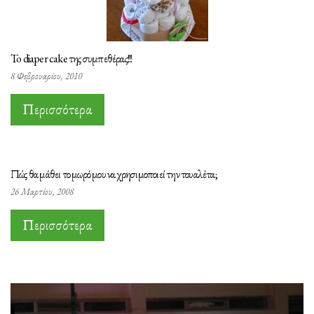
To diaper cake της συμπεθέρας!!!
8 Φεβρουαρίου, 2010
Περισσότερα
Πώς θα μάθει το μωρό μου να χρησιμοποιεί την τουαλέτα;
26 Μαρτίου, 2008
Περισσότερα