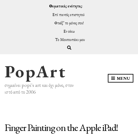
Θεματικές ενότητες
:
Επί παντός επιστητού
Φτιάξ’ το μόνος σου!
Εν οίκω
Το Μουτουπάκι μου
Expand search form
PopArt
MENU
σημαίνει popi's art και όχι μόνο, στον
ιστό από το 2006
Finger Painting on the Apple iPad!