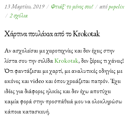
13 Μαρτίου, 2019
Φτιάξ' το μόνος σου!
από
popelix
στο
2 σχόλια
Ανοιξιάτικα
Χάρτινα πουλάκια από το Krokotak
πουλάκια
από
Αν ασχολείσαι με χειροτεχνίες και δεν έχεις στην
χαρτί
λίστα σου την σελίδα
Krokotak
, δεν ξέρεις τι χάνεις!
Ότι φαντάζεσαι με χαρτί, με αναλυτικές οδηγίες με
εικόνες και video και όπου χρειάζεται πατρόν. Έχει
ιδέες για διάφορες ηλικίες και δεν έχω αποτύχει
καμία φορά στην προσπάθειά μου να ολοκληρώσω
κάποια κατασκευή.