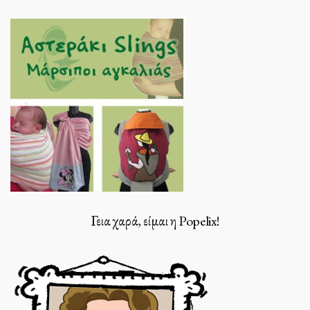
Γεια χαρά, είμαι η Popelix!