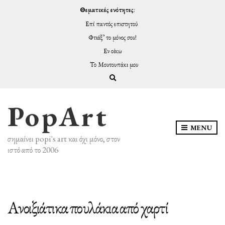
Θεματικές ενότητες
:
Επί παντός επιστητού
Φτιάξ’ το μόνος σου!
Εν οίκω
Το Μουτουπάκι μου
Expand search form
PopArt
MENU
σημαίνει popi's art και όχι μόνο, στον
ιστό από το 2006
Ανοιξιάτικα πουλάκια από χαρτί