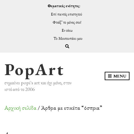
Θεματικές ενότητες
:
Επί παντός επιστητού
Φτιάξ’ το μόνος σου!
Εν οίκω
Το Μουτουπάκι μου
Expand search form
PopArt
MENU
σημαίνει popi's art και όχι μόνο, στον
ιστό από το 2006
Αρχική σελίδα
/ Άρθρα με ετικέτα “όσπρια”