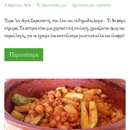
στο
8 Απριλίου, 2024
Το Μουτουπάκι μου
Σχολιάστε, μην ντρέπεστε
Ρεβίθια
με
Τωρα ‘ειν Αγιά Σαρακοστή, που λέει και το δημώδες άσμα… Τι θα φάμε
λαχανικά
σήμερα; Τα όσπρια είναι μια χορταστική επιλογή, χρειάζονται όμως και
και
παραλλαγές, για να έχουμε ένα αποτέλεσμα γευστικό αλλά και ελαφρύ!
γάλα
καρύδας
Περισσότερα