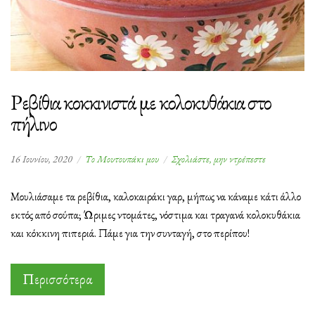
Ρεβίθια κοκκινιστά με κολοκυθάκια στο
πήλινο
στο
16 Ιουνίου, 2020
Το Μουτουπάκι μου
Σχολιάστε, μην ντρέπεστε
Ρεβίθια
κοκκινιστά
Μουλιάσαμε τα ρεβίθια, καλοκαιράκι γαρ, μήπως να κάναμε κάτι άλλο
με
εκτός από σούπα; Ώριμες ντομάτες, νόστιμα και τραγανά κολοκυθάκια
κολοκυθάκια
και κόκκινη πιπεριά. Πάμε για την συνταγή, στο περίπου!
στο
πήλινο
Περισσότερα