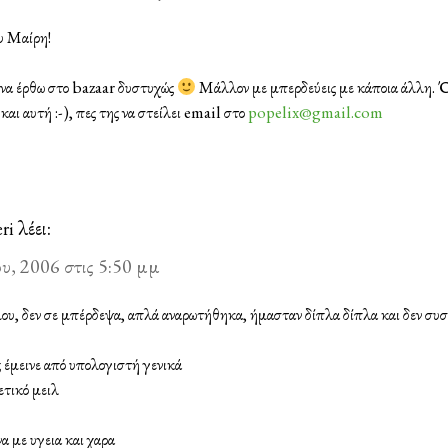
υ Μαίρη!
 να έρθω στο bazaar δυστυχώς
Μάλλον με μπερδεύεις με κάποια άλλη. Ό
και αυτή :-), πες της να στείλει email στο
popelix@gmail.com
λέει:
eri
υ, 2006 στις 5:50 μμ
 μου, δεν σε μπέρδεψα, απλά αναρωτήθηκα, ήμασταν δίπλα δίπλα και δεν σ
 έμεινε από υπολογιστή γενικά
ετικό μειλ
α με υγεια και χαρα