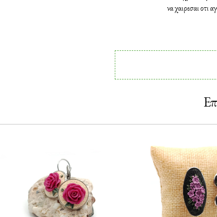
να χαιρεσαι οτι α
Επ