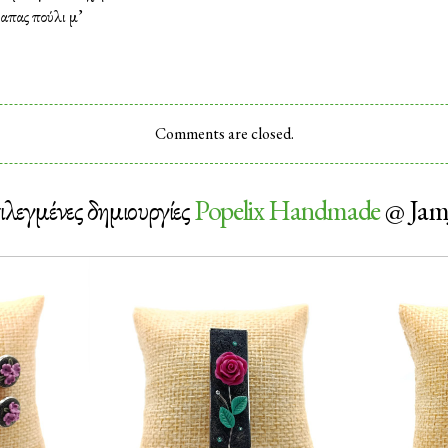
γαπας πούλι μ’
Comments are closed.
ιλεγμένες δημιουργίες
Popelix Handmade
@ Jam