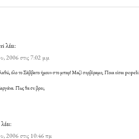
λέει:
eri
υ, 2006 στις 7:02 μμ
ελαθώ, όλο το Σάββατο ήμουν στο μπαρ! Μαζί σερβίραμε; Ποια είσαι popeli
Ζαργάνα. Πως θα σε βρει;
λέει:
υ, 2006 στις 10:46 πμ