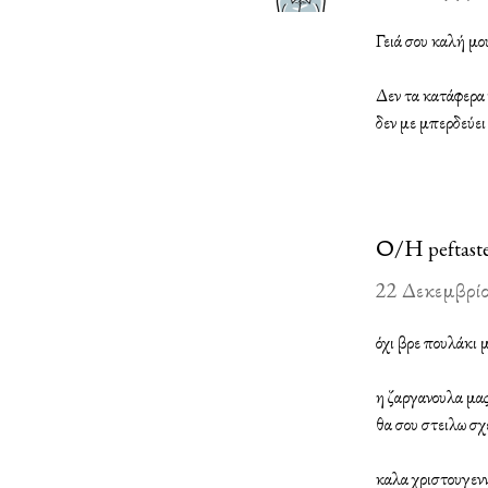
Γειά σου καλή μο
Δεν τα κατάφερα
δεν με μπερδεύει 
Ο/Η
peftast
22 Δεκεμβρίο
όχι βρε πουλάκι
η ζαργανουλα μας
θα σου στειλω σχ
καλα χριστουγενν