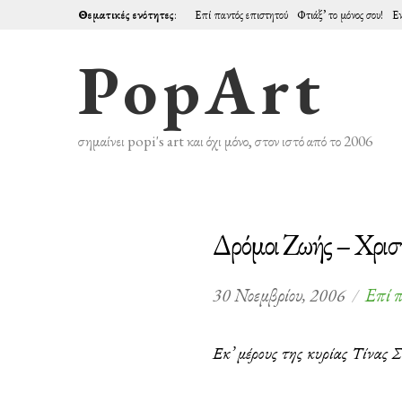
Θεματικές ενότητες
:
Επί παντός επιστητού
Φτιάξ’ το μόνος σου!
Εν
PopArt
σημαίνει popi's art και όχι μόνο, στον ιστό από το 2006
Δρόμοι Ζωής – Χριστ
30 Νοεμβρίου, 2006
Επί π
Εκ’ μέρους της κυρίας Τίνας 