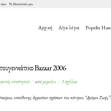
 οίκω
Το Μουτουπάκι μου
Αρχική
Λίγα λόγια
Popelix Ha
ουγεννιάτικο Bazaar 2006
στο
αντός επιστητού
από
popelix
3 σχόλια
Δρόμοι
Ζωής
Σταύρου, υπεύθυνης δημοσίων σχέσεων του κέντρου “Δρόμοι Ζωής”
–