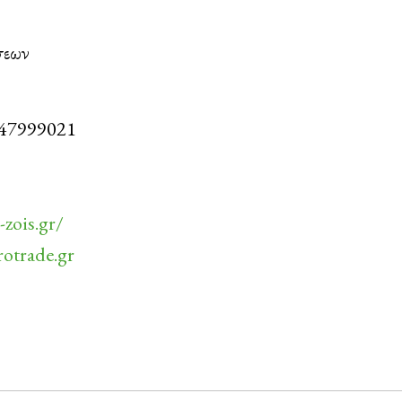
σεων
6947999021
zois.gr/
rotrade.gr