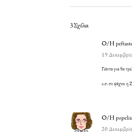
3 Σχόλια
Ο/Η
peftast
19 Δεκεμβρίο
Γιάντα για θα τρ
υ.σ. σε ψάχνει η 
Ο/Η
popelix
20 Δεκεμβρίο