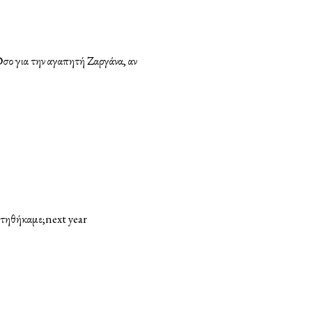
σο για την αγαπητή Ζαργάνα, αν
υστηθήκαμε;next year