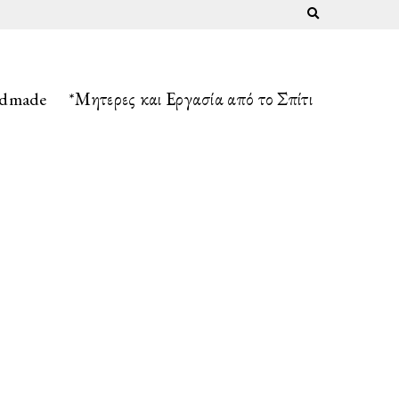
Expand search fo
ndmade
*Μητερες και Εργασία από το Σπίτι
.