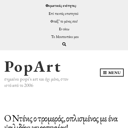
Θεματικές ενότητες
:
Επί παντός επιστητού
Φτιάξ’ το μόνος σου!
Εν οίκω
Το Μουτουπάκι μου
Expand search form
PopArt
MENU
σημαίνει popi's art και όχι μόνο, στον
ιστό από το 2006
Ο Ντένις ο τρομερός, οπλισμένος με ένα
ψαλιδάκι χειροτεχνίας!