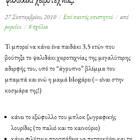
27 Σεπτεμβρίου, 2010
Επί παντός επιστητού
από
στο
popelix
8 σχόλια
Ο
Ντένις
Τι μπορεί να κάνει ένα παιδάκι 3,5 ετών που
ο
βούτηξε το ψαλιδάκι χειροτεχνίας της μεγαλύτερης
τρομερός,
αδερφής του, υπό το “άγρυπνο” βλέμμα του
οπλισμένος
μπαμπά και ενώ η μαμά blogάρει (= είναι στην
με
κοσμάρα της!)
ένα
ψαλιδάκι
χειροτεχνίας!
κάνει το εξώφυλλο του μπλοκ ζωγραφικής
λουρίδες (το παλιό και το καινούριο)
κάνει φιλότιμη προσπάθεια να πετσοκόψει και τη