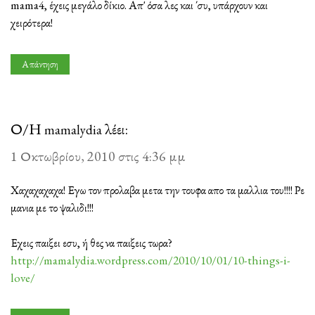
mama4, έχεις μεγάλο δίκιο. Απ' όσα λες και ΄συ, υπάρχουν και
χειρότερα!
Απάντηση
Ο/Η
λέει:
mamalydia
1 Οκτωβρίου, 2010 στις 4:36 μμ
Χαχαχαχαχα! Εγω τον προλαβα μετα την τουφα απο τα μαλλια του!!!! Ρε
μανια με το ψαλιδι!!!
Εχεις παιξει εσυ, ή θες να παιξεις τωρα?
http://mamalydia.wordpress.com/2010/10/01/10-things-i-
love/