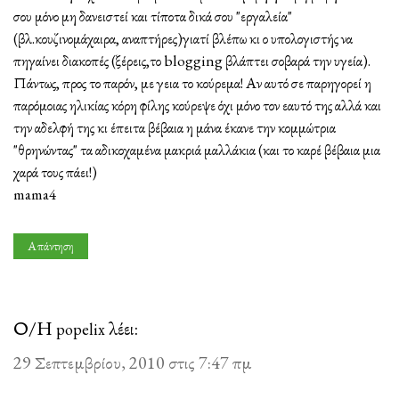
σου μόνο μη δανειστεί και τίποτα δικά σου "εργαλεία"
(βλ.κουζινομάχαιρα, αναπτήρες)γιατί βλέπω κι ο υπολογιστής να
πηγαίνει διακοπές (ξέρεις,το blogging βλάπτει σοβαρά την υγεία).
Πάντως, προς το παρόν, με γεια το κούρεμα! Αν αυτό σε παρηγορεί η
παρόμοιας ηλικίας κόρη φίλης κούρεψε όχι μόνο τον εαυτό της αλλά και
την αδελφή της κι έπειτα βέβαια η μάνα έκανε την κομμώτρια
"θρηνώντας" τα αδικοχαμένα μακριά μαλλάκια (και το καρέ βέβαια μια
χαρά τους πάει!)
mama4
Απάντηση
Ο/Η
λέει:
popelix
29 Σεπτεμβρίου, 2010 στις 7:47 πμ