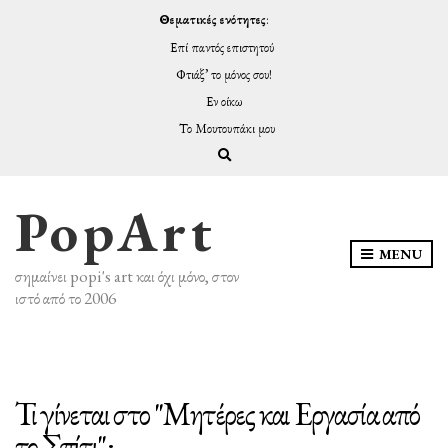
Θεματικές ενότητες
:
Επί παντός επιστητού
Φτιάξ’ το μόνος σου!
Εν οίκω
Το Μουτουπάκι μου
Expand search form
PopArt
MENU
σημαίνει popi's art και όχι μόνο, στον
ιστό από το 2006
Τι γίνεται στο "Μητέρες και Εργασία από
το Σπίτι";