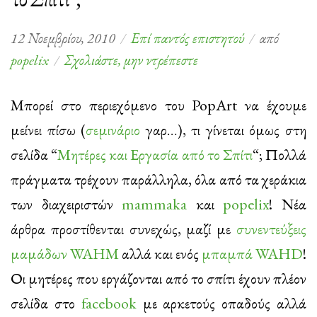
12 Νοεμβρίου, 2010
Επί παντός επιστητού
από
στο
popelix
Σχολιάστε, μην ντρέπεστε
Τι
γίνεται
Μπορεί στο περιεχόμενο του PopArt να έχουμε
στο
μείνει πίσω (
σεμινάριο
γαρ…), τι γίνεται όμως στη
"Μητέρες
σελίδα “
Μητέρες και Εργασία από το Σπίτι
“; Πολλά
και
πράγματα τρέχουν παράλληλα, όλα από τα χεράκια
Εργασία
των διαχειριστών
mammaka
και
popelix
! Νέα
από
άρθρα προστίθενται συνεχώς, μαζί με
συνεντεύξεις
το
μαμάδων WAHM
αλλά και ενός
μπαμπά WAHD
!
Σπίτι";
Οι μητέρες που εργάζονται από το σπίτι έχουν πλέον
σελίδα στο
facebook
με αρκετούς οπαδούς αλλά