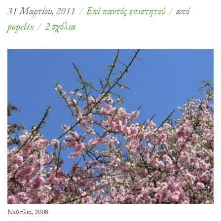
31 Μαρτίου, 2011
Επί παντός επιστητού
από
στο
popelix
2 σχόλια
Άνοιξη
στο
Popart
Ναύπλιο, 2008