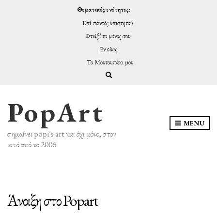
Θεματικές ενότητες
:
Επί παντός επιστητού
Φτιάξ’ το μόνος σου!
Εν οίκω
Το Μουτουπάκι μου
Expand search form
PopArt
MENU
σημαίνει popi's art και όχι μόνο, στον
ιστό από το 2006
Άνοιξη στο Popart