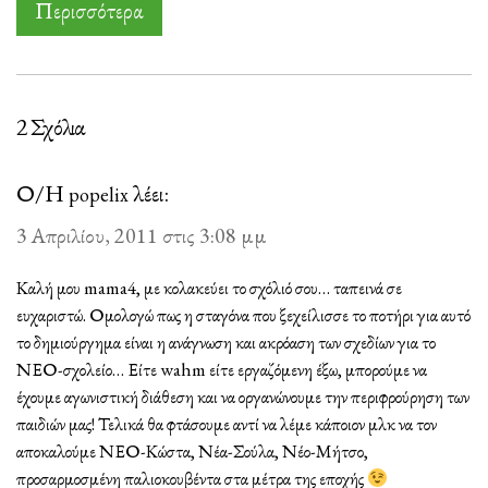
Περισσότερα
2 Σχόλια
Ο/Η
λέει:
popelix
3 Απριλίου, 2011 στις 3:08 μμ
Καλή μου mama4, με κολακεύει το σχόλιό σου… ταπεινά σε
ευχαριστώ. Ομολογώ πως η σταγόνα που ξεχείλισσε το ποτήρι για αυτό
το δημιούργημα είναι η ανάγνωση και ακρόαση των σχεδίων για το
ΝΕΟ-σχολείο… Είτε wahm είτε εργαζόμενη έξω, μπορούμε να
έχουμε αγωνιστική διάθεση και να οργανώνουμε την περιφρούρηση των
παιδιών μας! Τελικά θα φτάσουμε αντί να λέμε κάποιον μλκ να τον
αποκαλούμε ΝΕΟ-Κώστα, Νέα-Σούλα, Νέο-Μήτσο,
προσαρμοσμένη παλιοκουβέντα στα μέτρα της εποχής