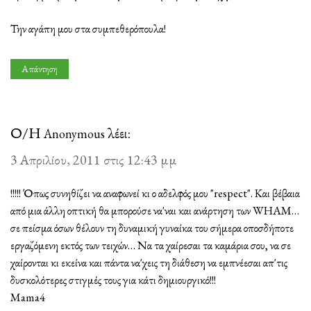
Την αγάπη μου στα συμπεθερόπουλα!
Απάντηση
Ο/Η
λέει:
Anonymous
3 Απριλίου, 2011 στις 12:43 μμ
!!!!! Όπως συνηθίζει να αναφωνεί κι ο αδελφός μου "respect". Και βέβαια
από μια άλλη οπτική θα μπορούσε να'ναι και ανάρτηση των WHAM…
σε πείσμα όσων θέλουν τη δυναμική γυναίκα του σήμερα οποσδήποτε
εργαζόμενη εκτός των τειχών… Να τα χαίρεσαι τα καμάρια σου, να σε
χαίρονται κι εκείνα και πάντα να'χεις τη διάθεση να εμπνέεσαι απ'τις
δυσκολότερες στιγμές τους για κάτι δημιουργικό!!!
Mama4