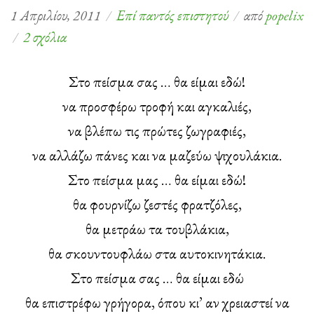
1 Απριλίου, 2011
Επί παντός επιστητού
από
popelix
στο
2 σχόλια
Η
popelix
Στο πείσμα σας … θα είμαι εδώ!
και
να προσφέρω τροφή και αγκαλιές,
η
να βλέπω τις πρώτες ζωγραφιές,
μούσα
να αλλάζω πάνες και να μαζεύω ψιχουλάκια.
Καλλιόπη!
Στο πείσμα μας … θα είμαι εδώ!
θα φουρνίζω ζεστές φρατζόλες,
θα μετράω τα τουβλάκια,
θα σκουντουφλάω στα αυτοκινητάκια.
Στο πείσμα σας … θα είμαι εδώ
θα επιστρέφω γρήγορα, όπου κι’ αν χρειαστεί να