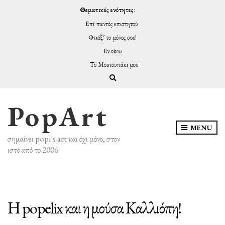
Θεματικές ενότητες
:
Επί παντός επιστητού
Φτιάξ’ το μόνος σου!
Εν οίκω
Το Μουτουπάκι μου
Expand search form
PopArt
MENU
σημαίνει popi's art και όχι μόνο, στον
ιστό από το 2006
Η popelix και η μούσα Καλλιόπη!