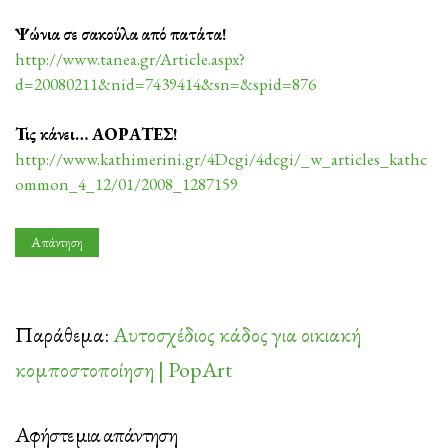
Ψώνια σε σακούλα από πατάτα!
http://www.tanea.gr/Article.aspx?
d=20080211&nid=7439414&sn=&spid=876
Τις κάνει… ΑΟΡΑΤΕΣ!
http://www.kathimerini.gr/4Dcgi/4dcgi/_w_articles_kathc
ommon_4_12/01/2008_1287159
Απάντηση
Παράθεμα:
Αυτοσχέδιος κάδος για οικιακή
κομποστοποίηση | PopArt
Αφήστε μια απάντηση