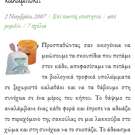
2 Νοεμβρίου, 2007
Επί παντός επιστητού
από
στο
popelix
7 σχόλια
Βιοδιασπώμενες
σακούλες
Προσπαθώντας σαν οικογένεια να
απο
μειώσουμε τα σκουπίδια που πετάμε
καλαμπόκι?
στον κάδο, αποφασίσαμε να πετάμε
τα βιολογικά τροφικά υπολείμματα
σε ξεχωριστό καλαθάκι και να τα θάβουμε στη
συνέχεια σε ένα μέρος του κήπου. Το θάψιμο το
αναλάμβανε ένας κάθε φορά και έπρεπε να αδειάζει
το περιεχόμενο της σακούλας σε μια λακκούβα στο
χώμα και στη συνέχεια να το σκεπάζει. Το άδειασμα