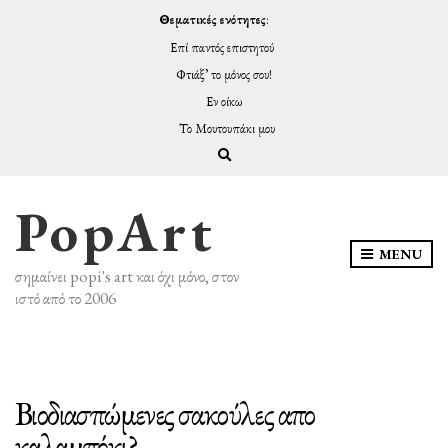
Θεματικές ενότητες
:
Επί παντός επιστητού
Φτιάξ’ το μόνος σου!
Εν οίκω
Το Μουτουπάκι μου
Expand search form
PopArt
MENU
σημαίνει popi's art και όχι μόνο, στον
ιστό από το 2006
Βιοδιασπώμενες σακούλες απο
καλαμπόκι?