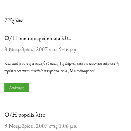
7 Σχόλια
Ο/Η
λέει:
oneiromageiremata
8 Νοεμβρίου, 2007 στις 9:46 μμ
Και από που τις προμηθεύεσαι; Τις φέρνει κάποιο σουπερ μάρκετ ή
πρέπει να απευθυνθείς στην εταιρεία; Με ενδιαφέρει!
Απάντηση
Ο/Η
λέει:
popelix
9 Νοεμβρίου, 2007 στις 1:06 μμ